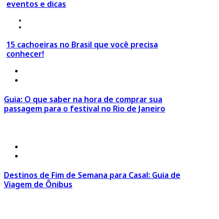
eventos e dicas
24 de março 2020
º Top destinos
15 cachoeiras no Brasil que você precisa
conhecer!
7 de agosto 2026
º
Eventos
,
Festival
Guia: O que saber na hora de comprar sua
passagem para o festival no Rio de Janeiro
Ir para o Post >
7 de agosto 2026
º
Estilo de Viagem
,
Viagem de Casal
Destinos de Fim de Semana para Casal: Guia de
Viagem de Ônibus
Ir para o Post >