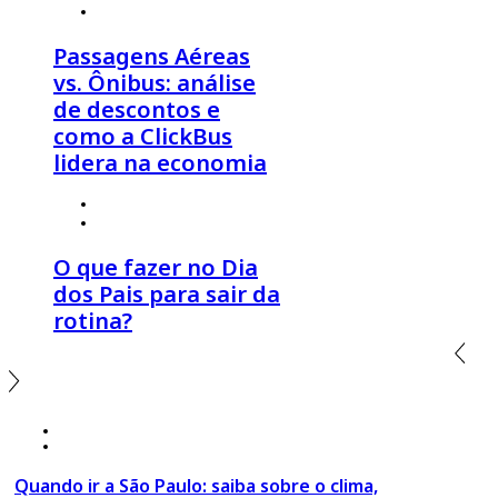
º
Click Economia
,
Dicas de Viagem
Passagens Aéreas
vs. Ônibus: análise
de descontos e
como a ClickBus
lidera na economia
4 de agosto 2026
º
Estilo de Viagem
,
Viagem em Família
O que fazer no Dia
dos Pais para sair da
rotina?
18 de março 2020
º São Paulo
Quando ir a São Paulo: saiba sobre o clima,