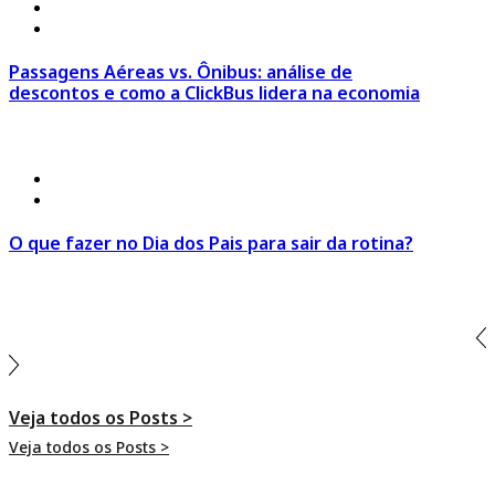
7 de agosto 2026
º
Click Economia
,
Dicas de Viagem
Passagens Aéreas vs. Ônibus: análise de
descontos e como a ClickBus lidera na economia
Ir para o Post >
4 de agosto 2026
º
Estilo de Viagem
,
Viagem em Família
O que fazer no Dia dos Pais para sair da rotina?
Ir para o Post >
Veja todos os Posts >
Veja todos os Posts >