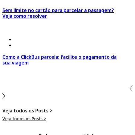
Sem limite no cartão para parcelar a passagem?
Veja como resolver
Ir para o Post >
30 de julho 2026
º
Click Economia
,
Dicas de Viagem
Como a ClickBus parcela: facilite o pagamento da
sua viagem
Ir para o Post >
Veja todos os Posts >
Veja todos os Posts >