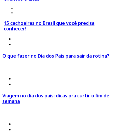
24 de março 2020
º Top destinos
15 cachoeiras no Brasil que você precisa
conhecer!
4 de agosto 2026
º
Estilo de Viagem
,
Viagem em Família
O que fazer no Dia dos Pais para sair da rotina?
Ir para o Post >
4 de agosto 2026
º
Estilo de Viagem
,
Viagem em Família
Viagem no dia dos pais: dicas pra curtir o fim de
semana
Ir para o Post >
30 de julho 2026
º
Click Economia
,
Dicas de Viagem