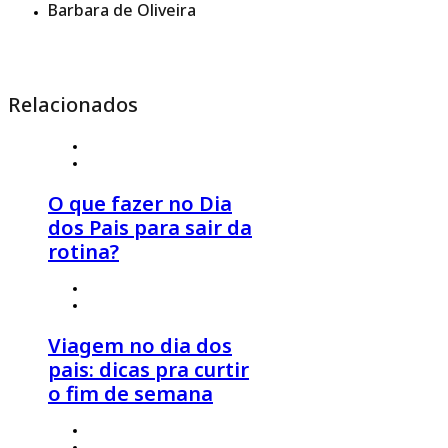
Barbara de Oliveira
Relacionados
4 de agosto 2026
º
Estilo de Viagem
,
Viagem em Família
O que fazer no Dia
dos Pais para sair da
rotina?
4 de agosto 2026
º
Estilo de Viagem
,
Viagem em Família
Viagem no dia dos
pais: dicas pra curtir
o fim de semana
30 de julho 2026
º
Click Economia
,
Dicas de Viagem