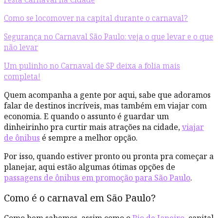
Como se locomover na capital durante o carnaval?
Segurança no Carnaval São Paulo: veja o que levar e o que
não levar
Um pulinho no Carnaval de SP deixa a folia mais
completa!
Quem acompanha a gente por aqui, sabe que adoramos
falar de destinos incríveis, mas também em viajar com
economia. E quando o assunto é guardar um
dinheirinho pra curtir mais atrações na cidade,
viajar
de ônibus
é sempre a melhor opção.
Por isso, quando estiver pronto ou pronta pra começar a
planejar, aqui estão algumas ótimas opções de
passagens de ônibus em promoção para São Paulo
.
Como é o carnaval em São Paulo?
Como bem sabemos, assim como o
Rio de Janeiro
, capital