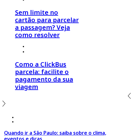
Sem limite no
cartão para parcelar
a passagem? Veja
como resolver
30 de julho 2026
º
Click Economia
,
Dicas de Viagem
Como a ClickBus
parcela: facilite o
pagamento da sua
viagem
18 de março 2020
º São Paulo
Quando ir a São Paulo: saiba sobre o clima,
eventos e dicas