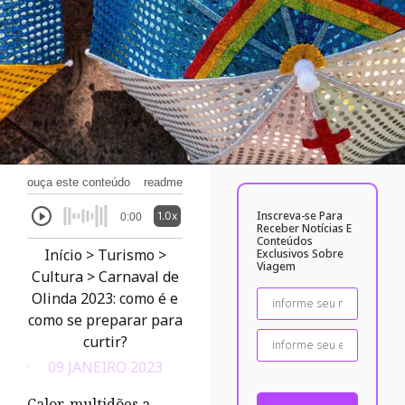
ouça este conteúdo
readme
Inscreva-se Para
1.0x
0:00
Receber Notícias E
Conteúdos
Início
>
Turismo
>
Exclusivos Sobre
Viagem
Cultura
>
Carnaval de
Olinda 2023: como é e
como se preparar para
curtir?
09 JANEIRO 2023
Calor, multidões a