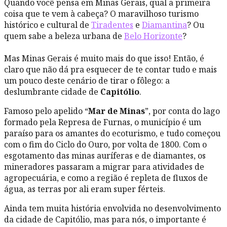
Quando você pensa em Minas Gerais, qual a primeira
coisa que te vem à cabeça? O maravilhoso turismo
histórico e cultural de
Tiradentes
e
Diamantina
? Ou
quem sabe a beleza urbana de
Belo Horizonte
?
Mas Minas Gerais é muito mais do que isso! Então, é
claro que não dá pra esquecer de te contar tudo e mais
um pouco deste cenário de tirar o fôlego: a
deslumbrante cidade de
Capitólio
.
Famoso pelo apelido “
Mar de Minas
”, por conta do lago
formado pela Represa de Furnas, o município é um
paraíso para os amantes do ecoturismo, e tudo começou
com o fim do Ciclo do Ouro, por volta de 1800. Com o
esgotamento das minas auríferas e de diamantes, os
mineradores passaram a migrar para atividades de
agropecuária, e como a região é repleta de fluxos de
água, as terras por ali eram super férteis.
Ainda tem muita história envolvida no desenvolvimento
da cidade de Capitólio, mas para nós, o importante é