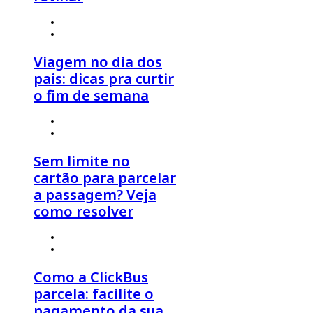
4 de agosto 2026
º
Estilo de Viagem
,
Viagem em Família
Viagem no dia dos
pais: dicas pra curtir
o fim de semana
30 de julho 2026
º
Click Economia
,
Dicas de Viagem
Sem limite no
cartão para parcelar
a passagem? Veja
como resolver
30 de julho 2026
º
Click Economia
,
Dicas de Viagem
Como a ClickBus
parcela: facilite o
pagamento da sua