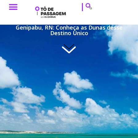
ESTILO DE VIAGEM
HISTÓRIAS DE VIAGEM
DICAS DE VIAGEM
CALENDÁRIO & EVENTOS
Genipabu, RN: Conheça as Dunas desse
Destino Único