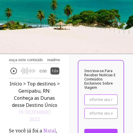
ouça este conteúdo
readme
Inscreva-se Para
1.0x
0:00
Receber Notícias E
Conteúdos
Início
>
Top destinos
>
Exclusivos Sobre
Viagem
Genipabu, RN:
Conheça as Dunas
desse Destino Único
19 DEZEMBRO
2022
Se você já foi a
Natal
,