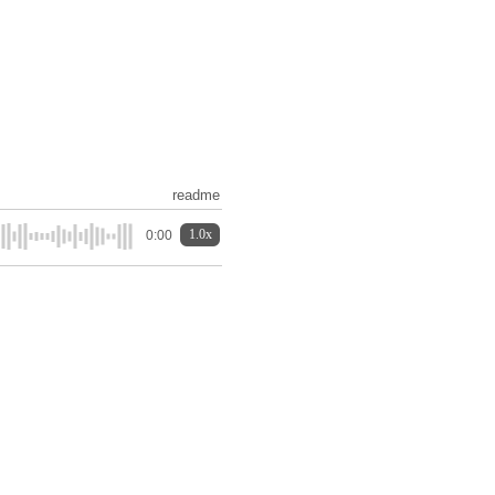
readme
1.0x
0:00