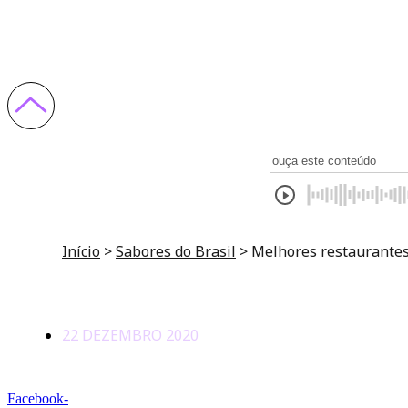
para conhecer e sab
ouça este conteúdo
Início
>
Sabores do Brasil
>
Melhores restaurante
22 DEZEMBRO 2020
Facebook-