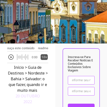
ouça este conteúdo
readme
Inscreva-se Para
1.0x
0:00
Receber Notícias E
Conteúdos
Início
>
Guia de
Exclusivos Sobre
Viagem
Destinos
>
Nordeste
>
Bahia
>
Salvador: o
que fazer, quando ir e
muito mais
20 OUTUBRO
2022