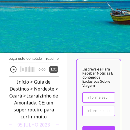
ouça este conteúdo
readme
Inscreva-se Para
1.0x
0:00
Receber Notícias E
Conteúdos
Início
>
Guia de
Exclusivos Sobre
Viagem
Destinos
>
Nordeste
>
Ceará
>
Icaraizinho de
Amontada, CE: um
super roteiro para
curtir muito
05 JULHO 2023