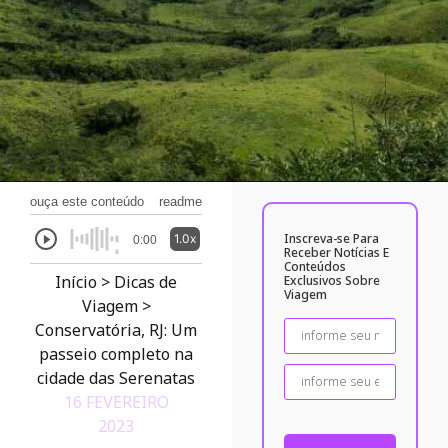
ouça este conteúdo
readme
Inscreva-se Para
1.0x
0:00
Receber Notícias E
Conteúdos
Início
>
Dicas de
Exclusivos Sobre
Viagem
Viagem
>
Conservatória, RJ: Um
passeio completo na
cidade das Serenatas
16 FEVEREIRO
2023