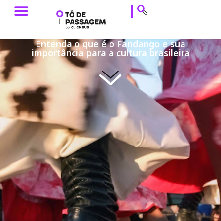
ESTILO DE VIAGEM
HISTÓRIAS DE VIAGEM
DICAS DE VIAGEM
CALENDÁRIO & EVENTOS
Entenda o que é o Fandango e sua
importância para a cultura brasileira