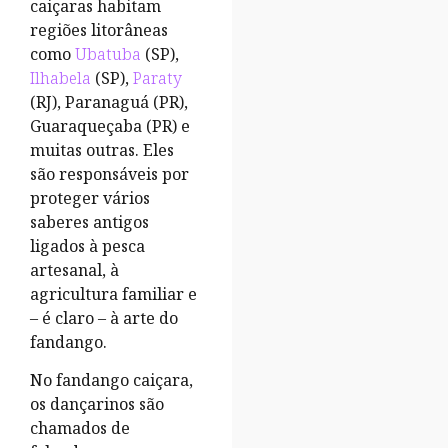
caiçaras habitam
regiões litorâneas
como
Ubatuba
(SP),
Ilhabela
(SP),
Paraty
(RJ), Paranaguá (PR),
Guaraqueçaba (PR) e
muitas outras. Eles
são responsáveis por
proteger vários
saberes antigos
ligados à pesca
artesanal, à
agricultura familiar e
– é claro – à arte do
fandango.
No fandango caiçara,
os dançarinos são
chamados de