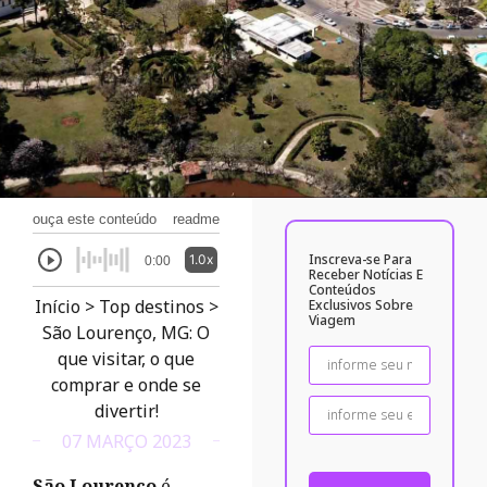
ouça este conteúdo
readme
Inscreva-se Para
1.0x
0:00
Receber Notícias E
Conteúdos
Início
>
Top destinos
>
Exclusivos Sobre
Viagem
São Lourenço, MG: O
que visitar, o que
comprar e onde se
divertir!
07 MARÇO 2023
São Lourenço
é