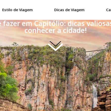
Estilo de Viagem
Dicas de Viagem
Ca
 fazer em Capitólio: dicas valiosa
conhecer a cidade!