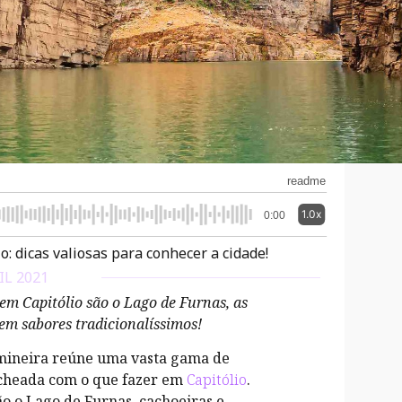
readme
1.0x
0:00
o: dicas valiosas para conhecer a cidade!
IL 2021
 em Capitólio são o Lago de Furnas, as
vem sabores tradicionalíssimos!
 mineira reúne uma vasta gama de
recheada com o que fazer em
Capitólio
.
ão o Lago de Furnas, cachoeiras e