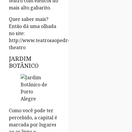
teatro com elencos do
mais alto gabarito.
Quer saber mais?
Então dá uma olhada
no site:
http://www.teatrosaopedro.com.br/o-
theatro
JARDIM
BOTÂNICO
Como você pode ter
percebido, a capital é
marcada por lugares
ao ar livre e