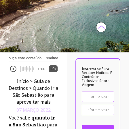
ouça este conteúdo
readme
Inscreva-se Para
1.0x
0:00
Receber Notícias E
Conteúdos
Início
>
Guia de
Exclusivos Sobre
Viagem
Destinos
>
Quando ir a
São Sebastião para
aproveitar mais
07 MARÇO 2022
Você sabe
quando ir
a São Sebastião
para