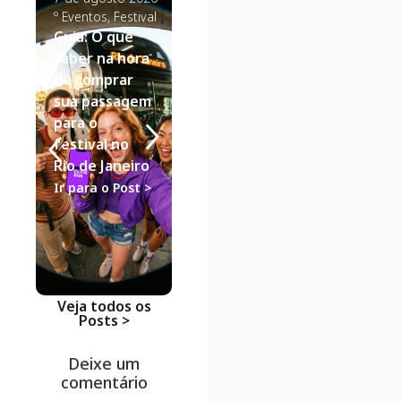
º
Eventos
,
Festival
º
Estilo de Viagem
,
º
Click Econ
Guia: O que
Viagem de Casal
Dicas de Vi
Destinos de
Passagens
saber na hora
Fim de
Aéreas vs.
de comprar
Semana para
Ônibus:
sua passagem
Casal: Guia de
análise de
para o
Viagem de
descontos
festival no
Ônibus
como a
Rio de Janeiro
ClickBus
Ir para o Post >
Ir para o Post >
lidera na
economia
Ir para o Po
Veja todos os
Posts >
Deixe um
comentário