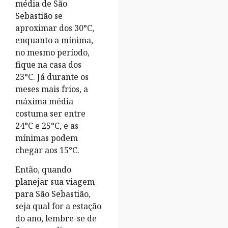
média de São
Sebastião se
aproximar dos 30°C,
enquanto a mínima,
no mesmo período,
fique na casa dos
23°C. Já durante os
meses mais frios, a
máxima média
costuma ser entre
24°C e 25°C, e as
mínimas podem
chegar aos 15°C.
Então, quando
planejar sua viagem
para São Sebastião,
seja qual for a estação
do ano, lembre-se de