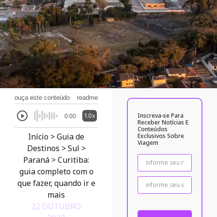
ouça este conteúdo
readme
Inscreva-se Para
1.0x
0:00
Receber Notícias E
Conteúdos
Início
>
Guia de
Exclusivos Sobre
Viagem
Destinos
>
Sul
>
Paraná
>
Curitiba:
guia completo com o
que fazer, quando ir e
mais
22 OUTUBRO