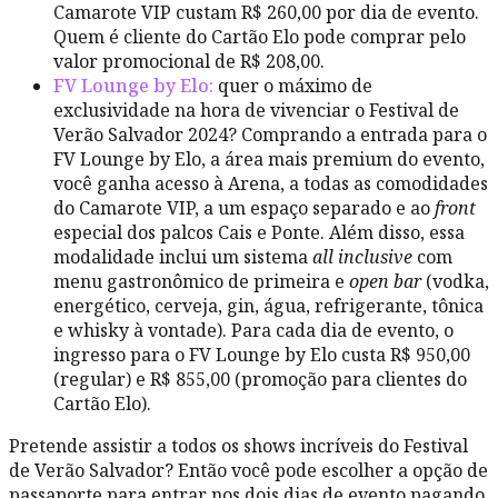
Camarote VIP custam R$ 260,00 por dia de evento.
Quem é cliente do Cartão Elo pode comprar pelo
valor promocional de R$ 208,00.
FV Lounge by Elo:
quer o máximo de
exclusividade na hora de vivenciar o Festival de
Verão Salvador 2024? Comprando a entrada para o
FV Lounge by Elo, a área mais premium do evento,
você ganha acesso à Arena, a todas as comodidades
do Camarote VIP, a um espaço separado e ao
front
especial dos palcos Cais e Ponte. Além disso, essa
modalidade inclui um sistema
all inclusive
com
menu gastronômico de primeira e
open bar
(vodka,
energético, cerveja, gin, água, refrigerante, tônica
e whisky à vontade). Para cada dia de evento, o
ingresso para o FV Lounge by Elo custa R$ 950,00
(regular) e R$ 855,00 (promoção para clientes do
Cartão Elo).
Pretende assistir a todos os shows incríveis do Festival
de Verão Salvador? Então você pode escolher a opção de
passaporte para entrar nos dois dias de evento pagando