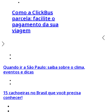
º
Click Economia
,
Dicas de Viagem
Como a ClickBus
parcela: facilite o
pagamento da sua
viagem
18 de março 2020
º São Paulo
Quando ir a São Paulo: saiba sobre o clima,
eventos e dicas
24 de março 2020
º Top destinos
15 cachoeiras no Brasil que você precisa
conhecer!
4 de agosto 2026
º
Estilo de Viagem
,
Viagem em Família