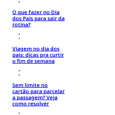
º
Estilo de Viagem
,
Viagem em Família
O que fazer no Dia
dos Pais para sair da
rotina?
4 de agosto 2026
º
Estilo de Viagem
,
Viagem em Família
Viagem no dia dos
pais: dicas pra curtir
o fim de semana
30 de julho 2026
º
Click Economia
,
Dicas de Viagem
Sem limite no
cartão para parcelar
a passagem? Veja
como resolver
30 de julho 2026