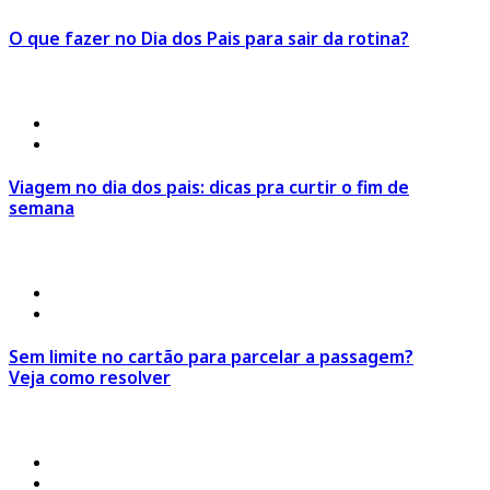
O que fazer no Dia dos Pais para sair da rotina?
Ir para o Post >
4 de agosto 2026
º
Estilo de Viagem
,
Viagem em Família
Viagem no dia dos pais: dicas pra curtir o fim de
semana
Ir para o Post >
30 de julho 2026
º
Click Economia
,
Dicas de Viagem
Sem limite no cartão para parcelar a passagem?
Veja como resolver
Ir para o Post >
30 de julho 2026
º
Click Economia
,
Dicas de Viagem