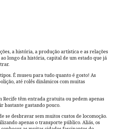
es, a história, a produção artística e as relações
o longo da história, capital de um estado que já
trar.
 tipos. É museu para tudo quanto é gosto! As
olição, até rolês dinâmicos com muitas
em Recife têm entrada gratuita ou pedem apenas
tir bastante gastando pouco.
 de se desbravar sem muitos custos de locomoção.
ilizando apenas o transporte público. Aliás, os
 conhecer as muitas cidades fascinantes do