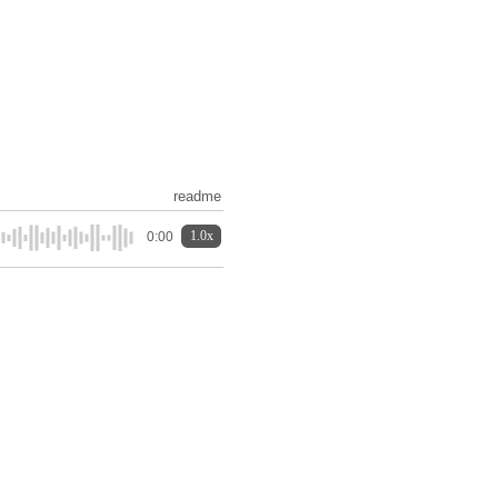
readme
1.0x
0:00