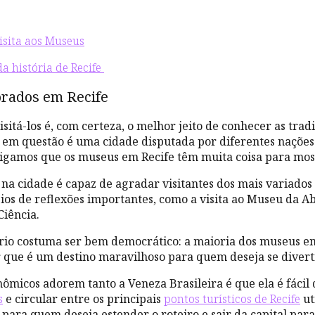
isita aos Museus
a história de Recife
orados em Recife
tá-los é, com certeza, o melhor jeito de conhecer as tradiçõ
 em questão é uma cidade disputada por diferentes nações a
digamos que os museus em Recife têm muita coisa para mos
 na cidade é capaz de agradar visitantes dos mais variados
os de reflexões importantes, como a visita ao Museu da Ab
Ciência.
tório costuma ser bem democrático: a maioria dos museus 
r que é um destino maravilhoso para quem deseja se diver
ômicos adorem tanto a Veneza Brasileira é que ela é fácil
s
e circular entre os principais
pontos turísticos de Recife
ut
ra quem deseja estender o roteiro e sair da capital para