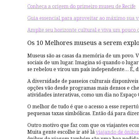
Conheça a origem do primeiro museu de Recife
Guia essencial para aproveitar ao máximo sua v
Amplie seu horizonte cultural e viva um pouco d
Os 10 Melhores museus a serem expl
Museus são as casas da memória de um povo. Visi
sociais de um lugar. Imagina só quando o lugar
se rebelou e virou um país independente… É, 
A diversidade de passeios culturais disponíveis
opções vão desde programas mais densos e chei
atividades interativas, como um dia no Espaço 
O melhor de tudo é que o acesso a esse reper
pequenas taxas simbólicas. Então dá para dize
Outro motivo que faz com que os viajantes econ
Muita gente escolhe ir até lá
viajando de ônibu
ônibus de viagem também são uma boa pedida pa