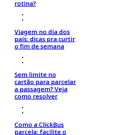
rotina?
4 de agosto 2026
º
Estilo de Viagem
,
Viagem em Família
Viagem no dia dos
pais: dicas pra curtir
o fim de semana
30 de julho 2026
º
Click Economia
,
Dicas de Viagem
Sem limite no
cartão para parcelar
a passagem? Veja
como resolver
30 de julho 2026
º
Click Economia
,
Dicas de Viagem
Como a ClickBus
parcela: facilite o