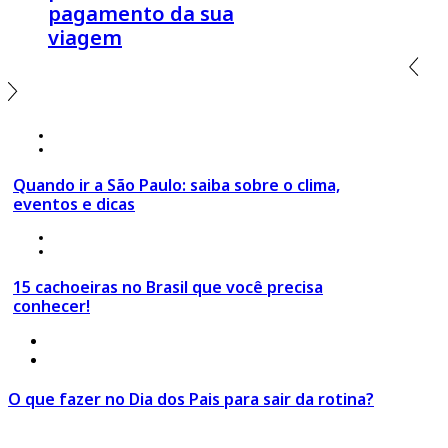
pagamento da sua
viagem
18 de março 2020
º São Paulo
Quando ir a São Paulo: saiba sobre o clima,
eventos e dicas
24 de março 2020
º Top destinos
15 cachoeiras no Brasil que você precisa
conhecer!
4 de agosto 2026
º
Estilo de Viagem
,
Viagem em Família
O que fazer no Dia dos Pais para sair da rotina?
Ir para o Post >