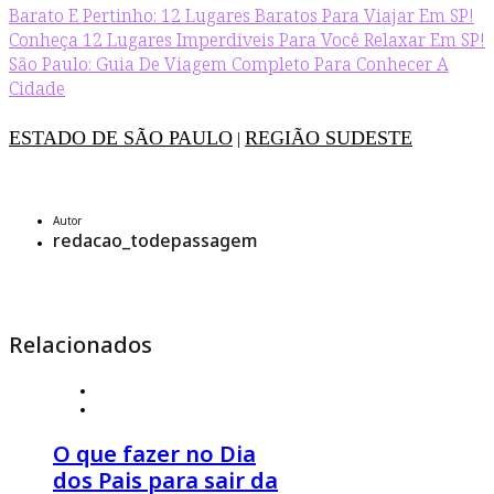
Barato E Pertinho: 12 Lugares Baratos Para Viajar Em SP!
Conheça 12 Lugares Imperdíveis Para Você Relaxar Em SP!
São Paulo: Guia De Viagem Completo Para Conhecer A
Cidade
ESTADO DE SÃO PAULO
REGIÃO SUDESTE
|
Autor
redacao_todepassagem
Relacionados
4 de agosto 2026
º
Estilo de Viagem
,
Viagem em Família
O que fazer no Dia
dos Pais para sair da